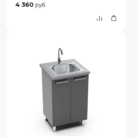
4 360
руб.
е
атые