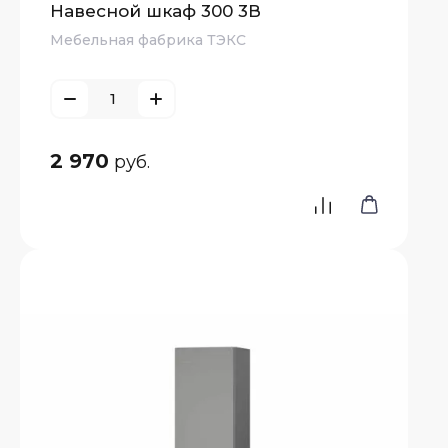
Навесной шкаф 300 3В
Мебельная фабрика ТЭКС
нные
имые
ны
2 970
руб.
исимые
ны