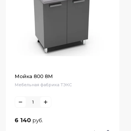
ьные
Мойка 800 8М
Мебельная фабрика ТЭКС
6 140
руб.