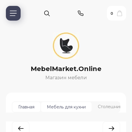
0
MebelMarket.Online
Магазин мебели
ь?
Столешница 26 
Главная
Мебель для кухни
ия