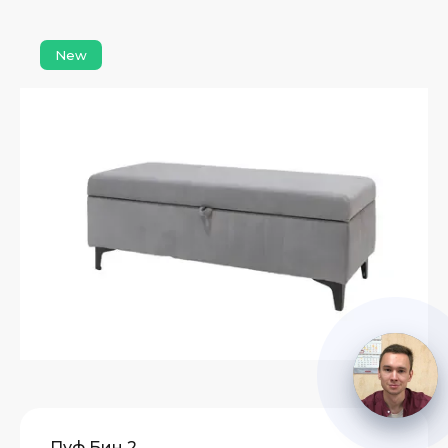
New
Пуф Бин 2