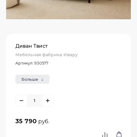
Диван Твист
Мебельная фабрика Ивару
Артикул:
930577
Больше
е
атые
35 790
руб.