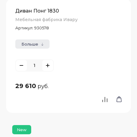
Диван Понг 1830
Мебельная фабрика Ивару
Артикул:
930578
Больше
ьные
29 610
руб.
New