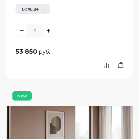
Больше
нные
имые
ны
53 850
руб.
исимые
ны
New