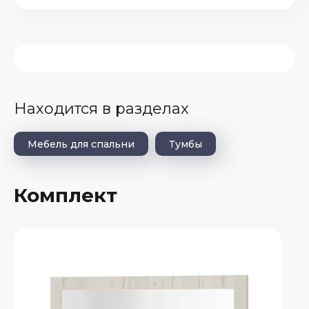
Находится в разделах
Мебель для спальни
Тумбы
Комплект
е
атые