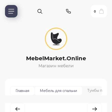
0
MebelMarket.Online
Магазин мебели
ь?
Тумбы прикр
Главная
Мебель для спальни
ия