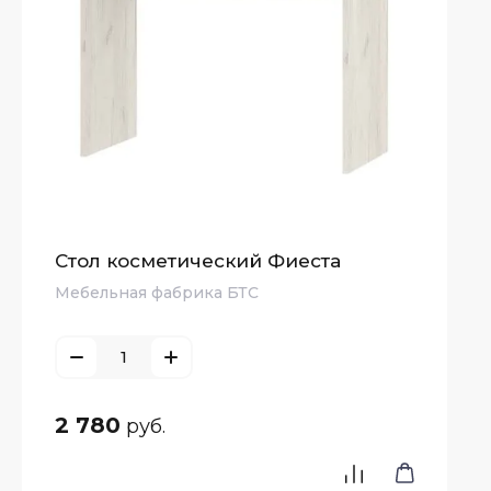
нные
имые
ны
исимые
ны
Стол косметический Фиеста
Мебельная фабрика БТС
2 780
руб.