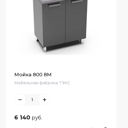
ьные
Мойка 800 8М
Мебельная фабрика ТЭКС
6 140
руб.