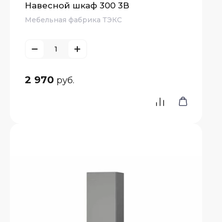
Навесной шкаф 300 3В
Мебельная фабрика ТЭКС
нные
имые
ны
2 970
руб.
исимые
ны