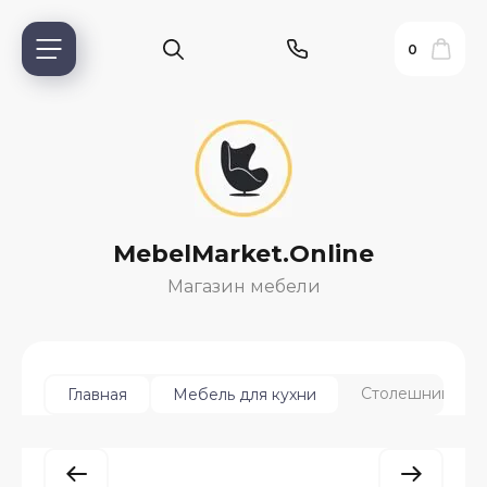
0
MebelMarket.Online
Магазин мебели
ь?
Столешница 38 
Главная
Мебель для кухни
ия