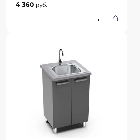
4 360
руб.
е
атые