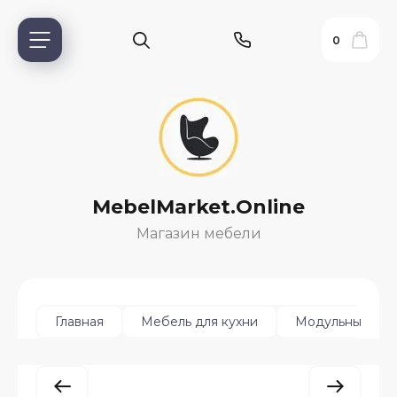
0
MebelMarket.Online
Магазин мебели
ь?
Главная
Мебель для кухни
Модульные кух
ия