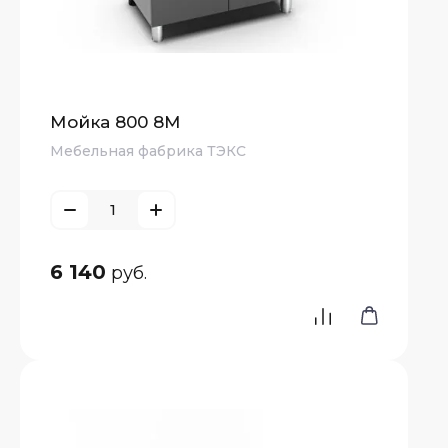
Мойка 800 8М
Мебельная фабрика ТЭКС
6 140
руб.
е
атые