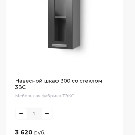
нные
имые
ны
исимые
ны
Навесной шкаф 300 со стеклом
3ВС
Мебельная фабрика ТЭКС
3 620
руб.